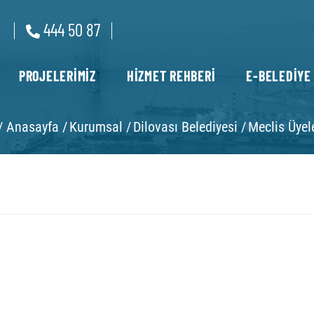
444 50 87
PROJELERİMİZ
HİZMET REHBERİ
E-BELEDİYE
/
Anasayfa /
Kurumsal /
Dilovası Belediyesi /
Meclis Üyele