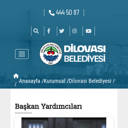
444 50 87
Anasayfa /
Kurumsal /
Dilovası Belediyesi /
/
Başkan Yardımcıları