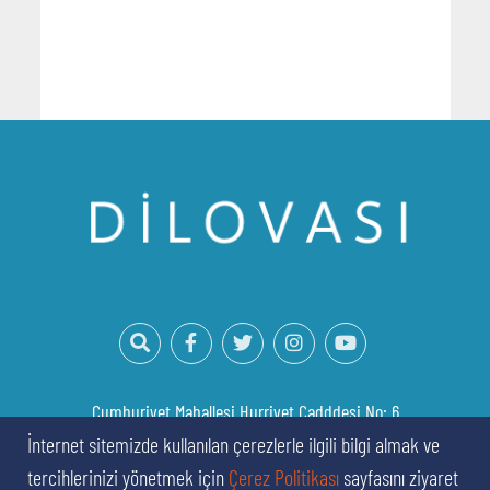
Cumhuriyet Mahallesi Hurriyet Cadddesi No: 6
Dilovası/Kocaeli
İnternet sitemizde kullanılan çerezlerle ilgili bilgi almak ve
tercihlerinizi yönetmek için
Çerez Politikası
sayfasını ziyaret
Tel:
0262 754 88 88
Faks:
444 50 87